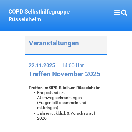
COPD Selbsthilfegruppe
Rüsselsheim
Veranstaltungen
22.11.2025
14:00 Uhr
Treffen November 2025
Treffen im GPR-Klinikum Rüsselsheim
Fragestunde zu
Atemwegserkrankungen
(Fragen bitte sammeln und
mitbringen)
Jahresrückblick & Vorschau auf
2026